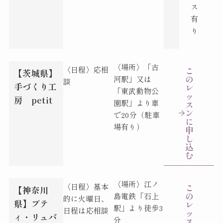
ス
有
り
〈場所〉「古
〈日程〉応相
こ
【茨城県】
の
河駅」又は
談
手づくり工
レ
「東武動物公
ッ
房 petit
園駅」より車
ス
ン
で20分（駐車
に
場有り）
申
し
込
む
〈場所〉江ノ
〈日程〉基本
こ
【神奈川
の
島電鉄「石上
的に火曜日、
県】プテ
レ
駅」より徒歩3
日程は応相談
ッ
ィ・リュバ
分
ス