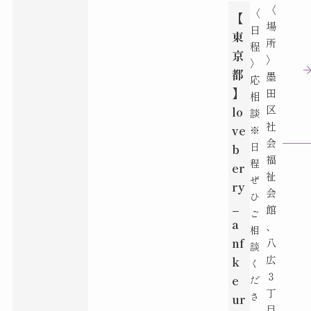
〈
〈
【
場
日
東
所
程
京
〉
〉
都
墨
応
】
田
相
区
lo
談
社
ve
※
会
日
b
福
程
er
祉
ぜ
ry
会
ひ
_
館
ご
a
、
相
nf
八
談
広
k
く
３
e
だ
丁
さ
ur
目