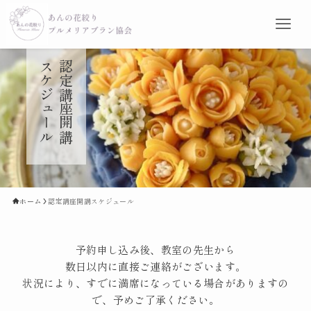
ル
認
定
講
座
開
講
ス
ケ
ジ
ュ
ー
ホーム
認定講座開講スケジュール
予約申し込み後、教室の先生から
数日以内に直接ご連絡がございます。
状況により、すでに満席になっている場合がありますの
で、予めご了承ください。