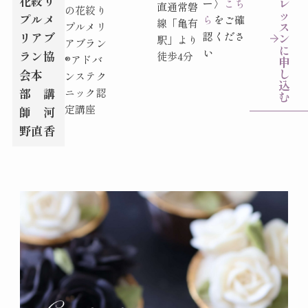
花絞り
レ
ー〉
こち
直通常磐
の花絞り
ッ
プルメ
ら
をご確
線「亀有
ス
プルメリ
リアブ
認くださ
ン
駅」より
アブラン
に
い
ラン協
徒歩4分
®︎アドバ
申
し
会本
ンステク
込
部 講
ニック認
む
定講座
師 河
野直香