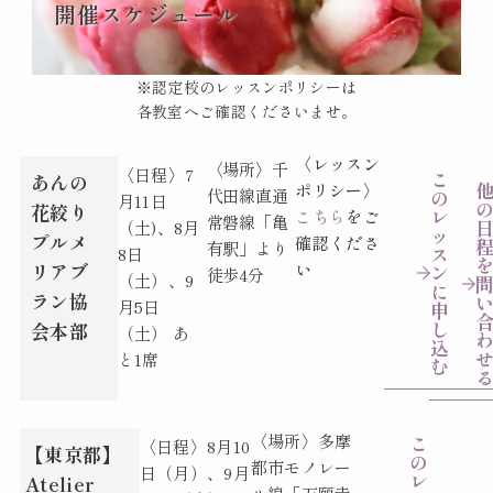
開催スケジュール
※認定校のレッスンポリシーは
各教室へご確認くださいませ。
〈レッスン
〈場所〉千
〈日程〉
7
こ
あんの
ポリシー〉
代田線直通
の
月11日
花絞り
レ
こちら
をご
常磐線「亀
（土)、8月
ッ
プルメ
確認くださ
有駅」より
ス
8日
リアブ
い
ン
徒歩4分
（土）、9
に
ラン協
月5日
申
し
会本部
（土）
あ
込
と1席
む
〈場所〉多摩
こ
〈日程〉8月10
【東京都】
の
都市モノレー
日（月）、9月
レ
Atelier