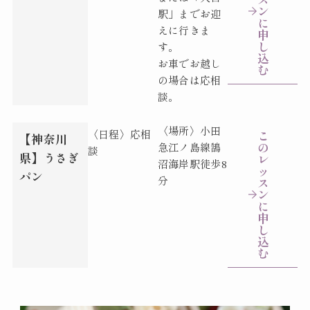
ン
駅」までお迎
に
えに行きま
申
し
す。
込
お車でお越し
む
の場合は応相
談。
〈場所〉
小田
〈日程〉応相
こ
【神奈川
の
急江ノ島線鵠
談
県】うさぎ
レ
沼海岸駅徒歩8
ッ
パン
分
ス
ン
に
申
し
込
む