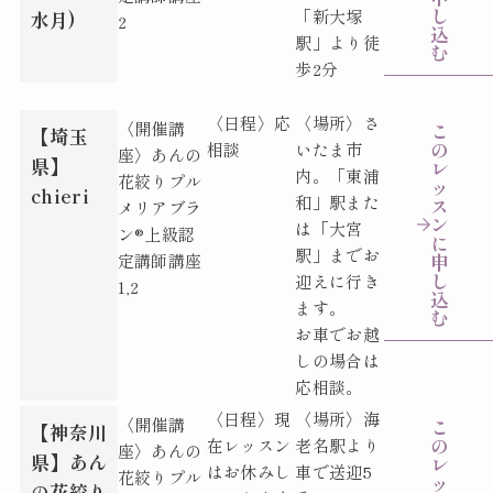
し
「新大塚
水月)
2
込
駅」より徒
む
歩2分
〈日程〉応
〈場所〉さ
〈開催講
こ
【埼玉
の
相談
いたま市
座〉
あんの
県】
レ
内。「東浦
花絞りプル
ッ
chieri
和」駅また
ス
メリアブラ
ン
は「大宮
ン®︎上級認
に
駅」までお
申
定講師講座
し
迎えに行き
1,2
込
ます。
む
お車でお越
しの場合は
応相談。
〈日程〉
現
〈場所〉
海
〈開催講
こ
【神奈川
の
在レッスン
老名駅より
座〉
あんの
県】
あん
レ
はお休みし
車で送迎5
花絞りプル
ッ
の花絞り