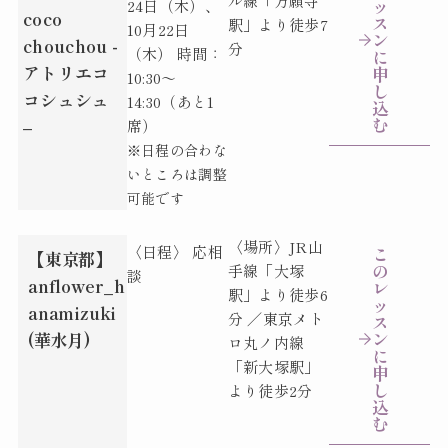
ル線「万願寺
ッ
24日（木）、
coco
ス
駅」より徒歩7
10月22日
ン
chouchou -
分
（木） 時間：
に
アトリエコ
申
10:30～
し
コシュシュ
14:30（あと1
込
む
–
席）
※
日程の合わな
いところは調整
可能です
〈場所〉JR山
〈日程〉 応相
こ
【東京都】
の
手線「大塚
談
anflower_h
レ
駅」より徒歩6
ッ
anamizuki
分 ／東京メト
ス
ン
(華水月)
ロ丸ノ内線
に
「新大塚駅」
申
し
より徒歩2分
込
む