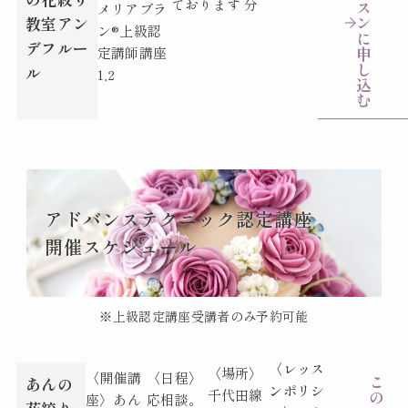
ております
分
ス
メリアブラ
ン
教室アン
ン®︎上級認
に
デフルー
申
定講師講座
し
ル
1,2
込
む
アドバンステクニック認定講座
開催スケジュール
※上級認定講座受講者のみ予約可能
〈レッス
〈場所〉
〈開催講
〈日程〉
こ
あんの
ンポリシ
千代田線
の
座〉
あん
応相談。