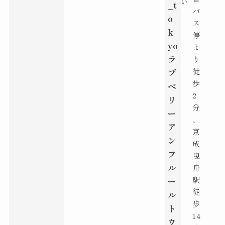
い
_t
バ
o
ス
k
停
yo
よ
ラ
り
徒
ブ
歩
ベ
2
リ
分
ー
、
ア
京
ン
成
フ
曳
ル
舟
駅
ー
徒
ル
歩
ト
14
ウ