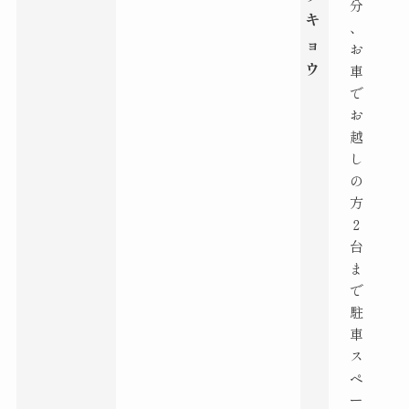
分
キ
、
ョ
お
ウ
車
で
お
越
し
の
方
２
台
ま
で
駐
車
ス
ペ
ー