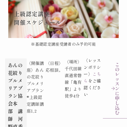
上級認定講座
開催スケジュール
※基礎認定講座受講者のみ予約可能
〈レッス
〈場所〉
〈開催講
〈日程〉
こ
あんの
ンポリシ
千代田線
の
座〉
あん
応相談。
花絞り
レ
ー〉
こち
直通常磐
の花絞り
ッ
プルメ
ら
をご確
線「亀有
ス
プルメリ
リアブ
認くださ
ン
駅」より
アブラン
に
い
ラン協
徒歩4分
®︎上級認
申
し
会本
定講師講
込
部 講
座1,2
む
師 河
野直香