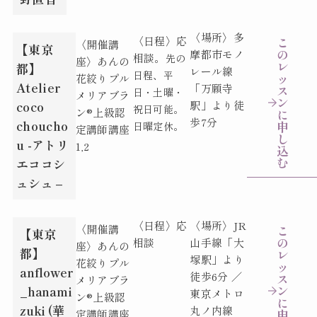
〈場所〉多
〈日程〉
応
こ
〈開催講
【東京
の
摩都市モノ
相談。
先の
座〉
あんの
レ
都】
レール線
日程、平
ッ
花絞りプル
Atelier
「万願寺
ス
日・土曜・
メリアブラ
ン
coco
駅」より徒
祝日可能。
ン®︎上級認
に
歩7分
choucho
申
日曜定休。
定講師講座
し
u -アトリ
1,2
込
む
エココシ
ュシュ –
〈日程〉応
〈場所〉JR
〈開催講
こ
【東京
の
相談
山手線「大
座〉
あんの
都】
レ
塚駅」より
花絞りプル
ッ
anflower
徒歩6分 ／
ス
メリアブラ
ン
_hanami
東京メトロ
ン®︎上級認
に
zuki (華
丸ノ内線
申
定講師講座